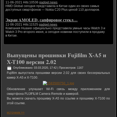
11-06-2021 Hits:10536
gadget news
HMD Global сегодня представила в Китае один из своих самых
доступных смартфонов — Nokia C20 Plus ценой 110 долларов.
Экран AMOLED, сапфировое стекл…
11-06-2021 Hits:11525
gadget news
Компания Huawei официально представила умные часы Watch 3 и
Watch 3 Pro второго июня, а сегодня новинки поступили в продажу
в Китае.
Выпущены прошивки Fujifilm X-A5 и
X-T100 версии 2.02
Опубликовано: 03.03.2020, 17:42
| Просмотров: 1167
Fujifilm выпустила прошивки версии 2.02 для своих беззеркальных
камер X-A5 и X-T100.
Обновление улучшает Wi-Fi связь между приложением для
смартфона FUJIFILM Camera Remote и камерой.
Вы можете скачать прошивку X-A5 по ссылке и прошивку X-T100 по
этой ссылке.
источник >>