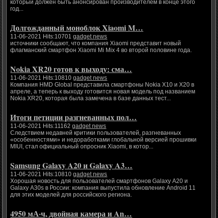
который должен быть анонсирован производителем в конце этого
год...
Долгожданный моноблок Xiaomi M…
11-06-2021 Hits:10701
gadget news
источники сообщают, что компания Xiaomi представит новый
флагманский смартфон Xiaomi Mi Mix 4 во второй половине года.
Nokia XR20 готов к выходу: сма…
11-06-2021 Hits:10810
gadget news
Компания HMD Global представила смартфоны Nokia X10 и X20 в
апреле, а теперь к выходу готовится новая модель под названием
Nokia XR20, которая была замечена в базе данных тест...
Итоги петиции разгневанных пол…
11-06-2021 Hits:11162
gadget news
Следствием недавней критики пользователей, разгневанных
«особенностями» и недоработками глобальной версией прошивки
MIUI, стал официальный опросник Xiaomi, в котор...
Samsung Galaxy A20 и Galaxy A3…
11-06-2021 Hits:10810
gadget news
Хорошая новость для пользователей смартфонов Galaxy A20 и
Galaxy A30s в России: компания выпустила обновление Android 11
для этих моделей для российского региона.
4950 мА·ч, двойная камера и An…