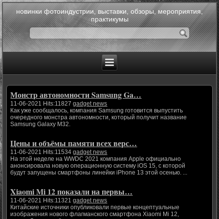
новинки фотоиндустрии, выставки, обзоры, мероприятия,
практикумы
Монстр автономности Samsung Ga…
11-06-2021 Hits:11827
gadget news
Как уже сообщалось, компания Samsung готовится выпустить
очередного монстра автономности, который получит название
Samsung Galaxy M32.
Цены и объёмы памяти всех верс…
11-06-2021 Hits:11534
gadget news
На этой неделе на WWDC 2021 компания Apple официально
анонсировала новую операционную систему iOS 15, с которой
будут запущены смартфоны линейки iPhone 13 этой осенью. ...
Xiaomi Mi 12 показали на первы…
11-06-2021 Hits:11321
gadget news
Китайские источники опубликовали первые концептуальные
изображения нового флагманского смартфона Xiaomi Mi 12,