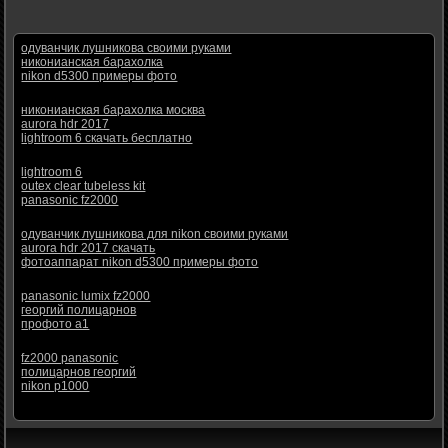
одуванчик лушникова своими руками
никонианская барахолка
nikon d5300 примеры фото
никонианская барахолка москва
aurora hdr 2017
lightroom 6 скачать бесплатно
lightroom 6
outex clear tubeless kit
panasonic fz2000
одуванчик лушникова для nikon своими руками
aurora hdr 2017 скачать
фотоаппарат nikon d5300 примеры фото
panasonic lumix fz2000
георгий полицарнов
профото а1
fz2000 panasonic
полицарнов георгий
nikon p1000