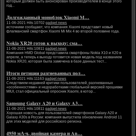
который должен быть анонсирован производителем в конце этого
год...
Долгожданный моноблок Xiaomi M…
11-06-2021 Hits:10702
gadget news
источники сообщают, что компания Xiaomi представит новый
флагманский смартфон Xiaomi Mi Mix 4 во второй половине года.
Nokia XR20 готов к выходу: сма…
11-06-2021 Hits:10811
gadget news
Компания HMD Global представила смартфоны Nokia X10 и X20 в
апреле, а теперь к выходу готовится новая модель под названием
Nokia XR20, которая была замечена в базе данных тест...
Итоги петиции разгневанных пол…
11-06-2021 Hits:11163
gadget news
Следствием недавней критики пользователей, разгневанных
«особенностями» и недоработками глобальной версией прошивки
MIUI, стал официальный опросник Xiaomi, в котор...
Samsung Galaxy A20 и Galaxy A3…
11-06-2021 Hits:10811
gadget news
Хорошая новость для пользователей смартфонов Galaxy A20 и
Galaxy A30s в России: компания выпустила обновление Android 11
для этих моделей для российского региона.
4950 мА·ч, двойная камера и An…