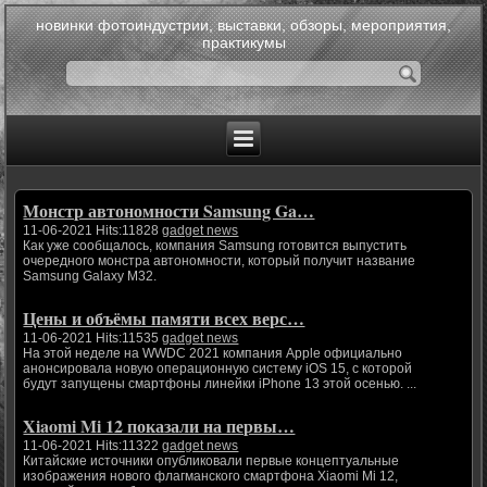
новинки фотоиндустрии, выставки, обзоры, мероприятия,
практикумы
Монстр автономности Samsung Ga…
11-06-2021 Hits:11828
gadget news
Как уже сообщалось, компания Samsung готовится выпустить
очередного монстра автономности, который получит название
Samsung Galaxy M32.
Цены и объёмы памяти всех верс…
11-06-2021 Hits:11535
gadget news
На этой неделе на WWDC 2021 компания Apple официально
анонсировала новую операционную систему iOS 15, с которой
будут запущены смартфоны линейки iPhone 13 этой осенью. ...
Xiaomi Mi 12 показали на первы…
11-06-2021 Hits:11322
gadget news
Китайские источники опубликовали первые концептуальные
изображения нового флагманского смартфона Xiaomi Mi 12,