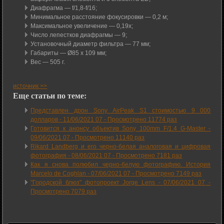
Диафрагма — f/1,8-f/16;
Минимальное расстояние фокусировки — 0,2 м;
Максимальное увеличение — 0,19x;
Число лепестков диафрагмы — 9;
Установочный диаметр фильтра — 77 мм;
Габариты — Ø85 х 109 мм;
Вес — 505 г.
источник >>
Еще статьи по теме:
Представлен дрон Sony AirPeak S1 стоимостью 9 000
долларов -
11/06/2021 07
-
Просмотрено 11774 раз
Готовится к анонсу объектив Sony 100mm F/1.4 G-Master -
09/06/2021 07
-
Просмотрено 11140 раз
Rikard Landberg и его черно-белая аналоговая и цифровая
фотография -
08/06/2021 07
-
Просмотрено 7181 раз
Как я снова полюбил черно-белую фотографию. История
Marcelo de Coghlan -
07/06/2021 07
-
Просмотрено 7149 раз
"Городской блюз" фотопроект Jorge Lens -
07/06/2021 07
-
Просмотрено 7079 раз