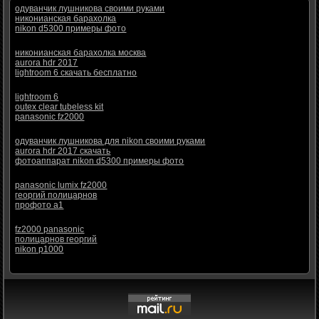
одуванчик лушникова своими руками
никонианская барахолка
nikon d5300 примеры фото
никонианская барахолка москва
aurora hdr 2017
lightroom 6 скачать бесплатно
lightroom 6
outex clear tubeless kit
panasonic fz2000
одуванчик лушникова для nikon своими руками
aurora hdr 2017 скачать
фотоаппарат nikon d5300 примеры фото
panasonic lumix fz2000
георгий полицарнов
профото а1
fz2000 panasonic
полицарнов георгий
nikon p1000