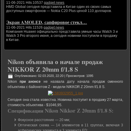
11-06-2021 Hits:10537
gadget news
HMD Global сегодня представила в Китае один из своих самых
доступных смартфонов — Nokia C20 Plus ценой 110 долларов.
Экран AMOLED, сапфировое стекл…
11-06-2021 Hits:11526
gadget news
Компания Huawei официально представила умные часы Watch 3 и
Watch 3 Pro второго июня, а сегодня новинки поступили в продажу
в Китае.
Nikon объявила о начале продаж
NIKKOR Z 20mm f/1.8 S
Опубликовано: 02.03.2020, 22:20
| Просмотров: 1095
Nikon
при анонсе
не назвала дату начала продаж сменного
объектива с байонетом Z - модели NIKKOR Z 20mm f/1.8 S.
Сегодня она стала известна. Новинка поступит в продажу 27 марта,
стоимость объектива - $1046,95.
Спецификации Nikon Nikkor Z 20mm f/1.8 S:
Фокусное расстояние — 20 мм;
Оптическая схема — 14 элементов в 11 группах, включая 3
асферических элемента и 3 элемента ED;