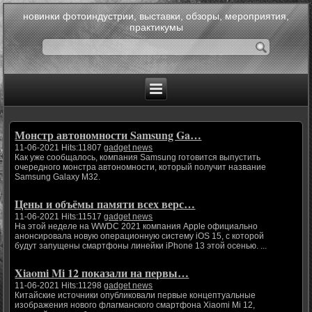
новинки фотоиндустрии, выставки, обзоры, мероприятия,
практикумы
Монстр автономности Samsung Ga…
11-06-2021 Hits:11807
gadget news
Как уже сообщалось, компания Samsung готовится выпустить
очередного монстра автономности, который получит название
Samsung Galaxy M32.
Цены и объёмы памяти всех верс…
11-06-2021 Hits:11517
gadget news
На этой неделе на WWDC 2021 компания Apple официально
анонсировала новую операционную систему iOS 15, с которой
будут запущены смартфоны линейки iPhone 13 этой осенью. ...
Xiaomi Mi 12 показали на первы…
11-06-2021 Hits:11298
gadget news
Китайские источники опубликовали первые концептуальные
изображения нового флагманского смартфона Xiaomi Mi 12,