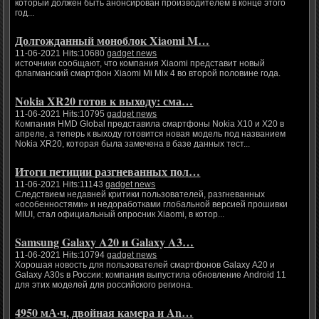
который должен быть анонсирован производителем в конце этого
год...
Долгожданный моноблок Xiaomi M…
11-06-2021 Hits:10680
gadget news
источники сообщают, что компания Xiaomi представит новый
флагманский смартфон Xiaomi Mi Mix 4 во второй половине года.
Nokia XR20 готов к выходу: сма…
11-06-2021 Hits:10795
gadget news
Компания HMD Global представила смартфоны Nokia X10 и X20 в
апреле, а теперь к выходу готовится новая модель под названием
Nokia XR20, которая была замечена в базе данных тест...
Итоги петиции разгневанных пол…
11-06-2021 Hits:11143
gadget news
Следствием недавней критики пользователей, разгневанных
«особенностями» и недоработками глобальной версией прошивки
MIUI, стал официальный опросник Xiaomi, в котор...
Samsung Galaxy A20 и Galaxy A3…
11-06-2021 Hits:10794
gadget news
Хорошая новость для пользователей смартфонов Galaxy A20 и
Galaxy A30s в России: компания выпустила обновление Android 11
для этих моделей для российского региона.
4950 мА·ч, двойная камера и An…