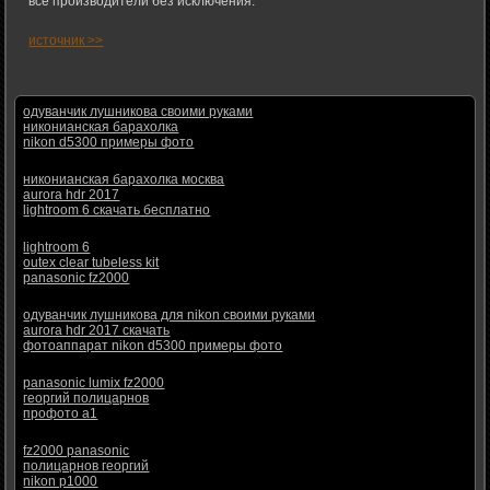
все производители без исключения.
источник >>
одуванчик лушникова своими руками
никонианская барахолка
nikon d5300 примеры фото
никонианская барахолка москва
aurora hdr 2017
lightroom 6 скачать бесплатно
lightroom 6
outex clear tubeless kit
panasonic fz2000
одуванчик лушникова для nikon своими руками
aurora hdr 2017 скачать
фотоаппарат nikon d5300 примеры фото
panasonic lumix fz2000
георгий полицарнов
профото а1
fz2000 panasonic
полицарнов георгий
nikon p1000