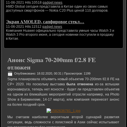
11-06-2021 Hits:10518
gadget news
HMD Global сегодня представила в Китае один из своих самых
доступных смартфонов — Nokia C20 Plus ценой 110 долларов.
Экран AMOLED, сапфировое стекл…
11-06-2021 Hits:11512
gadget news
Компания Huawei официально представила умные часы Watch 3 и
Watch 3 Pro второго июня, а сегодня новинки поступили в продажу
в Китае.
Анонс Sigma 70-200mm f/2.8 FE
отложен
Опубликовано: 18.02.2020, 00:31
| Просмотров: 1199
Sigma планировала объявить новый объектив 70-200mm f/2.8 FE на
CP+ 2020. Но поскольку выставка
была отменена
из-за вспышки
коронавируса, теперь нет ясности - будет ли представлен объектив
на одном из ближайших мероприятий отрасли например, на Photo
Show в Бирмингеме, 14-17 марта), или компания перенесет анонс
на более поздний срок.
Мы считаем наиболее вероятным второй сценарий развития
ситуации, ведь сложности с логистикой в Азии сейчас испытывают