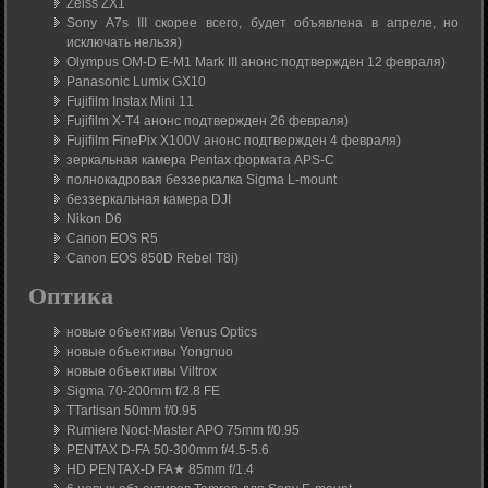
Zeiss ZX1
Sony A7s III скорее всего, будет объявлена в апреле, но
исключать нельзя)
Olympus OM-D E-M1 Mark III анонс подтвержден 12 февраля)
Panasonic Lumix GX10
Fujifilm Instax Mini 11
Fujifilm X-T4 анонс подтвержден 26 февраля)
Fujifilm FinePix X100V анонс подтвержден 4 февраля)
зеркальная камера Pentax формата APS-C
полнокадровая беззеркалка Sigma L-mount
беззеркальная камера DJI
Nikon D6
Canon EOS R5
Canon EOS 850D Rebel T8i)
Оптика
новые объективы Venus Optics
новые объективы Yongnuo
новые объективы Viltrox
Sigma 70-200mm f/2.8 FE
TTartisan 50mm f/0.95
Rumiere Noct-Master APO 75mm f/0.95
PENTAX D-FA 50-300mm f/4.5-5.6
HD PENTAX-D FA★ 85mm f/1.4