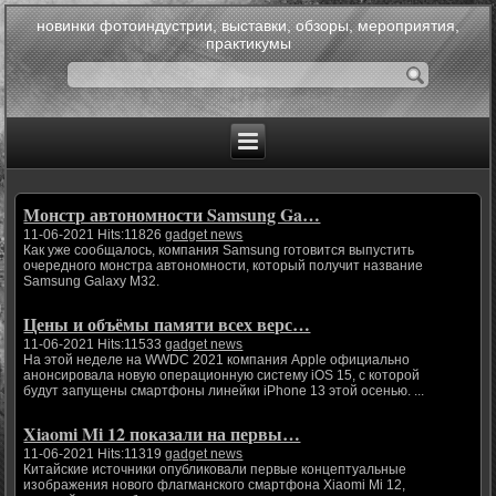
новинки фотоиндустрии, выставки, обзоры, мероприятия,
практикумы
Монстр автономности Samsung Ga…
11-06-2021 Hits:11826
gadget news
Как уже сообщалось, компания Samsung готовится выпустить
очередного монстра автономности, который получит название
Samsung Galaxy M32.
Цены и объёмы памяти всех верс…
11-06-2021 Hits:11533
gadget news
На этой неделе на WWDC 2021 компания Apple официально
анонсировала новую операционную систему iOS 15, с которой
будут запущены смартфоны линейки iPhone 13 этой осенью. ...
Xiaomi Mi 12 показали на первы…
11-06-2021 Hits:11319
gadget news
Китайские источники опубликовали первые концептуальные
изображения нового флагманского смартфона Xiaomi Mi 12,