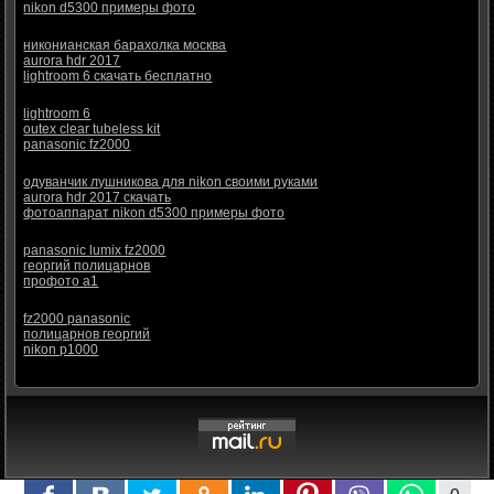
nikon d5300 примеры фото
никонианская барахолка москва
aurora hdr 2017
lightroom 6 скачать бесплатно
lightroom 6
outex clear tubeless kit
panasonic fz2000
одуванчик лушникова для nikon своими руками
aurora hdr 2017 скачать
фотоаппарат nikon d5300 примеры фото
panasonic lumix fz2000
георгий полицарнов
профото а1
fz2000 panasonic
полицарнов георгий
nikon p1000