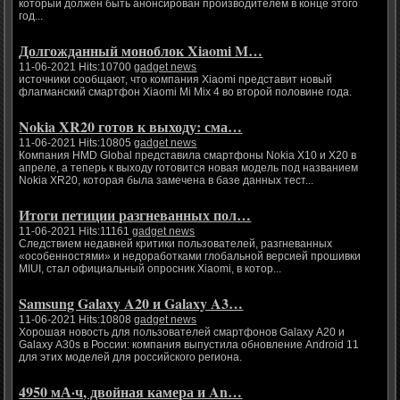
который должен быть анонсирован производителем в конце этого
год...
Долгожданный моноблок Xiaomi M…
11-06-2021 Hits:10700
gadget news
источники сообщают, что компания Xiaomi представит новый
флагманский смартфон Xiaomi Mi Mix 4 во второй половине года.
Nokia XR20 готов к выходу: сма…
11-06-2021 Hits:10805
gadget news
Компания HMD Global представила смартфоны Nokia X10 и X20 в
апреле, а теперь к выходу готовится новая модель под названием
Nokia XR20, которая была замечена в базе данных тест...
Итоги петиции разгневанных пол…
11-06-2021 Hits:11161
gadget news
Следствием недавней критики пользователей, разгневанных
«особенностями» и недоработками глобальной версией прошивки
MIUI, стал официальный опросник Xiaomi, в котор...
Samsung Galaxy A20 и Galaxy A3…
11-06-2021 Hits:10808
gadget news
Хорошая новость для пользователей смартфонов Galaxy A20 и
Galaxy A30s в России: компания выпустила обновление Android 11
для этих моделей для российского региона.
4950 мА·ч, двойная камера и An…