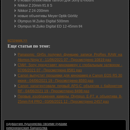
6 новых объективов Tamron для Sony E-mount
Nikkor Z 20mm f/1.8 S
Nikkor Z 24-200mm
новые объективы Meyer Optik Görlitz
Olympus M.Zuiko Digital 500mm
Olympus M.Zuiko Digital ED 12-45mm f/4
источник >>
Еще статьи по теме:
Panasonic GH5s получил функцию записи ProRes RAW на
Atomos Ninja V -
11/06/2021 07
-
Просмотрено 10819 раз
СМИ: Sony представят кинокамеру с глобальным затвором -
07/06/2021 07
-
Просмотрено 8581 раз
Canon выпустит прошивки для кинокамер и Canon EOS R5 30
июня -
04/06/2021 19
-
Просмотрено 8593 раз
Canon запатентовали первый APS-C объектив с байонетом
RF -
04/06/2021 19
-
Просмотрено 8498 раз
Первые изображения камеры Olympus E-P7 и объектива 8-
25mm F/4 PRO -
03/06/2021 12
-
Просмотрено 2457 раз
одуванчик лушникова своими руками
никонианская барахолка