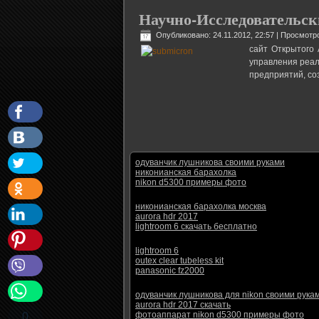
Научно-Исследовательс
Опубликовано: 24.11.2012, 22:57
| Просмотро
сайт Открытого 
управления реал
предприятий, с
одуванчик лушникова своими руками
никонианская барахолка
nikon d5300 примеры фото
никонианская барахолка москва
aurora hdr 2017
lightroom 6 скачать бесплатно
lightroom 6
outex clear tubeless kit
panasonic fz2000
одуванчик лушникова для nikon своими рука
aurora hdr 2017 скачать
фотоаппарат nikon d5300 примеры фото
0