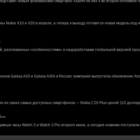
редставит новый флагманский смартфон Xiaomi Mi Mix 4 во второй половине г
 Nokia X10 и X20 в апреле, а теперь к выходу готовится новая модель под 
…
й, разгневанных «особенностями» и недоработками глобальной версией про
нов Galaxy A20 и Galaxy A30s в России: компания выпустила обновление And
ин из своих самых доступных смартфонов — Nokia C20 Plus ценой 110 доллар
кл…
ные часы Watch 3 и Watch 3 Pro второго июня, а сегодня новинки поступили 