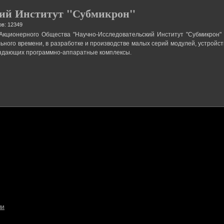
кий Институт "Субмикрон"
в: 12349
Акционерного Общества "Научно-Исследовательский Институт "Субмикрон" 
ьного времени, в разработке и производстве малых серий модулей, устройс
оздающих программно-аппаратные комплексы.
ми