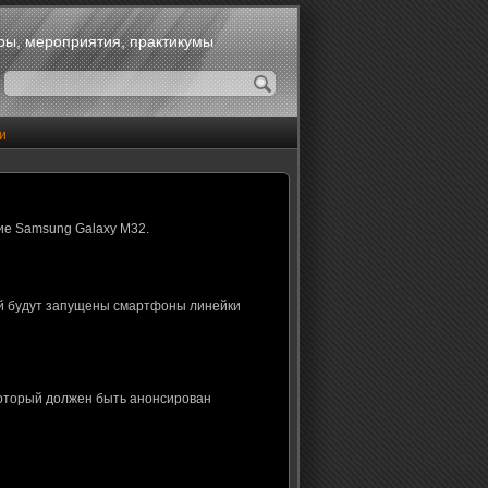
оры, мероприятия, практикумы
и
ие Samsung Galaxy M32.
ой будут запущены смартфоны линейки
который должен быть анонсирован