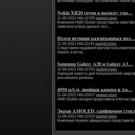
источники сообщают, что компания Xiaomi п
Nokia XR20 готов к выходу: сма…
11-06-2021 Hits:10795
gadget news
Компания HMD Global представила смартфоны
замечена в базе данных тест...
Итоги петиции разгневанных пол
11-06-2021 Hits:11143
gadget news
Следствием недавней критики пользователе
Xiaomi, в котор...
Samsung Galaxy A20 и Galaxy A3…
11-06-2021 Hits:10792
gadget news
Хорошая новость для пользователей смартфо
российского региона.
4950 мА·ч, двойная камера и An…
11-06-2021 Hits:10517
gadget news
HMD Global сегодня представила в Китае од
Экран AMOLED, сапфировое сте
11-06-2021 Hits:11510
gadget news
Компания Huawei официально представила ум