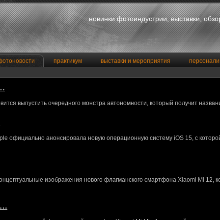
новинки фотоиндустрии, выставки, обз
фотоновости
практикум
выставки и мероприятия
персонали
a…
вится выпустить очередного монстра автономности, который получит назван
…
le официально анонсировала новую операционную систему iOS 15, с котор
концептуальные изображения нового флагманского смартфона Xiaomi Mi 12, 
M…