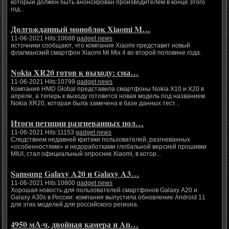
который должен быть анонсирован производителем в конце этого
год...
Долгожданный моноблок Xiaomi M…
11-06-2021 Hits:10688
gadget news
источники сообщают, что компания Xiaomi представит новый
флагманский смартфон Xiaomi Mi Mix 4 во второй половине года.
Nokia XR20 готов к выходу: сма…
11-06-2021 Hits:10799
gadget news
Компания HMD Global представила смартфоны Nokia X10 и X20 в
апреле, а теперь к выходу готовится новая модель под названием
Nokia XR20, которая была замечена в базе данных тест...
Итоги петиции разгневанных пол…
11-06-2021 Hits:11153
gadget news
Следствием недавней критики пользователей, разгневанных
«особенностями» и недоработками глобальной версией прошивки
MIUI, стал официальный опросник Xiaomi, в котор...
Samsung Galaxy A20 и Galaxy A3…
11-06-2021 Hits:10800
gadget news
Хорошая новость для пользователей смартфонов Galaxy A20 и
Galaxy A30s в России: компания выпустила обновление Android 11
для этих моделей для российского региона.
4950 мА·ч, двойная камера и An…