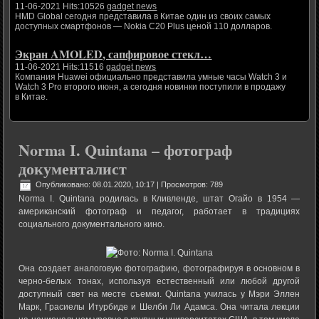
11-06-2021 Hits:10526
gadget news
HMD Global сегодня представила в Китае один из своих самых
доступных смартфонов — Nokia C20 Plus ценой 110 долларов.
Экран AMOLED, сапфировое стекл…
11-06-2021 Hits:11516
gadget news
Компания Huawei официально представила умные часы Watch 3 и
Watch 3 Pro второго июня, а сегодня новинки поступили в продажу
в Китае.
Norma I. Quintana – фотограф
документалист
Опубликовано: 08.01.2020, 10:17
| Просмотров: 789
Norma I. Quintana родилась в Кливленде, штат Огайо в 1954 —
американский фотограф и педагог, работает в традициях
социального документального кино.
Она создает аналоговую фотографию, фотографируя в основном в
черно-белых тонах, используя естественный или любой другой
доступный свет на месте съемки. Quintana училась у Мэри Эллен
Марк, Грасиелы Итурбиде и Шелби Ли Адамса. Она читала лекции