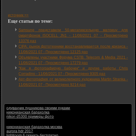
источник >>
Еще статьи по теме:
Samsung представили 50-мегапиксельную матрицу для
смартфонов ISOCELL JN1 -
11/06/2021 07
-
Просмотрено
13376 раз
CIPA: рынок фототехники восстанавливается после кризиса -
11/06/2021 07
-
Просмотрено 12125 раз
Объявлены участники Форума CSTB. Telecom & Media 2021 -
11/06/2021 07
-
Просмотрено 17279 раз
"Как я фотографирую бабочек" и другие работы Chris
Corradino -
11/06/2021 07
-
Просмотрено 9305 раз
Арт-фотография от великолепного художника Martin Stranka -
11/06/2021 07
-
Просмотрено 9214 раз
одуванчик лушникова своими руками
никонианская барахолка
nikon d5300 примеры фото
никонианская барахолка москва
aurora hdr 2017
lightroom 6 скачать бесплатно