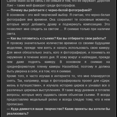
Салли Манн за ее связь с ее семьей и тем, что ее окружает. Доротея
Лэнг – также мой фаворит среди фотографов.
— Почему вы работаете с черно-белой фотографией?
В основном – это мой творческий выбор. Я считаю, что черно-белая
фотография вне времени. Она сохраняет те основные моменты,
которые могут добавить драму и подчеркнуть композицию. Это
позволяет мне следить за светом … Я снимаю только при наличии
света.
— Как вы готовитесь к съемке? Как вы отбираете свои работы?
Я провожу значительное количество времени со своими будущими
моделями, прежде чем взять и начать использовать свою камеру.
Для меня обязательно знать, кого я фотографирую, и понимать их
окружение в течение всего дня. Я хожу вокруг и наблюдаю, прежде
чем даже поднять камеру. В основном я снимаю на
среднеформатную пленку камеры Hasselblad, поэтому я должна
быть уверена в себе, и в том, что я снимаю.
Кроме того, я часто изучаю в интернете то, что мне планируется
снять. Так, например, когда я фотографировала проект для «Цирк:
жизнь в путешествии», я изучала историю цирков и узнавал все о
различных цирковых выступлениях. Я также веду дневник и готовлю
вопросы, которые могу задавать своим объектам съемки. Я всегда
предоставляю модельный релиз и всегда следую тому, что в нем
прописано.
— Куда движется ваше творчество? Какие проекты вы хотели бы
реализовать?