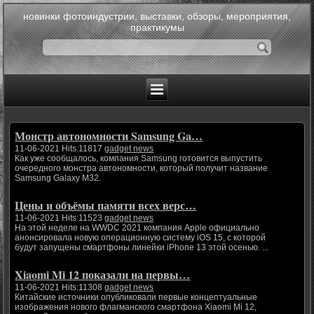
новинки фотоиндустрии, выставки, обзоры, мероприятия,
практикумы
Монстр автономности Samsung Ga…
11-06-2021 Hits:11817
gadget news
Как уже сообщалось, компания Samsung готовится выпустить
очередного монстра автономности, который получит название
Samsung Galaxy M32.
Цены и объёмы памяти всех верс…
11-06-2021 Hits:11523
gadget news
На этой неделе на WWDC 2021 компания Apple официально
анонсировала новую операционную систему iOS 15, с которой
будут запущены смартфоны линейки iPhone 13 этой осенью. ...
Xiaomi Mi 12 показали на первы…
11-06-2021 Hits:11308
gadget news
Китайские источники опубликовали первые концептуальные
изображения нового флагманского смартфона Xiaomi Mi 12,