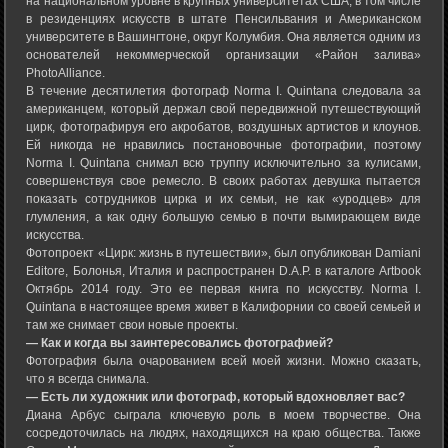
на национальном уровне в крупных университетах США, в том числе
в резиденциях искусств в штате Пенсильвания и Американском
университете в Вашингтоне, округ Колумбия. Она является одним из
основателей некоммерческой организации «Район залива»
PhotoAlliance.
В течение десятилетия фотограф Norma I. Quintana следовала за
американцем, который держал свой передвижной путешествующий
цирк, фотографируя его акробатов, воздушных артистов и клоунов.
Ей никогда не нравились постановочные фотографии, поэтому
Norma I. Quintana снимал всю труппу исключительно за кулисами,
совершенствуя свое ремесло. В своих работах девушка пытается
показать сотрудников цирка и их семьи, не как «уродцев» для
глумления, а как одну большую семью в почти вымирающем виде
искусства.
Фотопроект «Цирк: жизнь в путешествии», был опубликован Damiani
Editore, Болонья, Италия и распространен D.A.P. в каталоге Artbook
Октябрь 2014 году. Это ее первая книга по искусству. Norma I.
Quintana в настоящее время живет в Калифорнии со своей семьей и
там же снимает свои новые проекты.
— Как и когда вы заинтересовались фотографией?
Фотография была очарованием всей моей жизни. Можно сказать,
что я всегда снимала.
— Есть ли художник или фотограф, который вдохновляет вас?
Диана Арбус сыграла ключевую роль в моем творчестве. Она
сосредоточилась на людях, находящихся на краю общества. Также