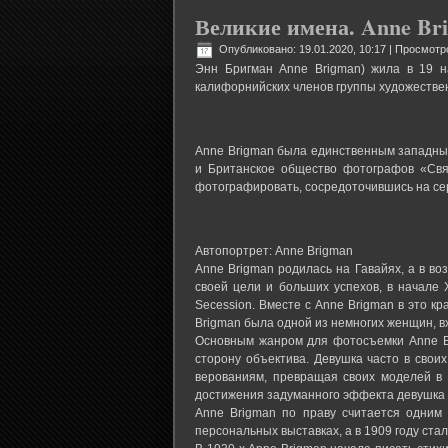
Великие имена. Anne Br
Опубликовано: 19.01.2020, 10:17
| Просмотр
Энн Бригман Anne Brigman) жила в 19 н
калифорнийских членов группы художестве
Anne Brigman была единственным западны
и Британское общество фотографов «Свя
фотографировать, сосредоточившись на се
Автопортрет: Anne Brigman
Anne Brigman родилась на Гавайях, а в во
своей цели и больших успехов, в начале 
Secession. Вместе с Anne Brigman в это к
Brigman была одной из немногих женщин, в
Основным жанром для фотосъемки Anne Br
сторону объектива. Девушка часто в свои
верованиям, превращая своих моделей в
достижения задуманного эффекта девушка и
Anne Brigman по праву считается одним
персональных выставках, а в 1909 году ста