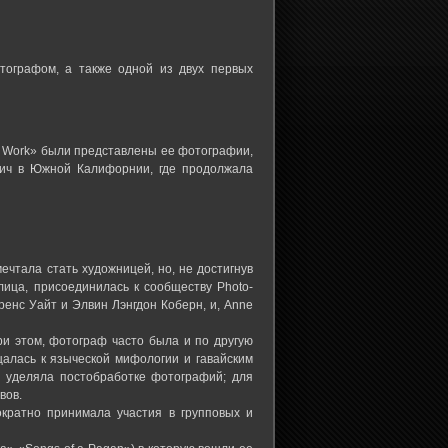
тографом, а также одной из двух первых
 Work» были представлены ее фотографии,
Бич в Южной Калифорнии, где продолжала
ечтала стать художницей, но, не достигнув
лица, присоединилась к сообществу Photo-
ренс Уайт и Элвин Лэнгдон Коберн, и, Anne
и этом, фотограф часто была и по другую
щалась к языческой мифологии и гавайским
 уделяла постобработке фотографий; для
вов.
кратно принимала участия в групповых и