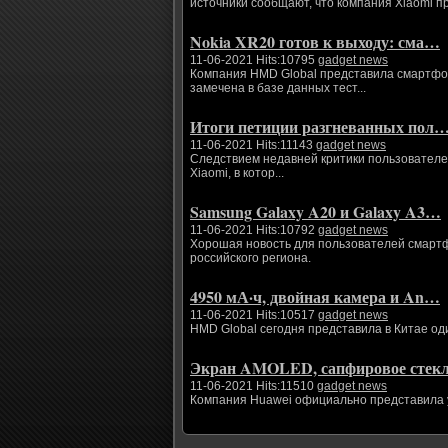
источники сообщают, что компания Xiaomi п
Nokia XR20 готов к выходу: сма…
11-06-2021 Hits:10795
gadget news
Компания HMD Global представила смартфоны
замечена в базе данных тест...
Итоги петиции разгневанных пол
11-06-2021 Hits:11143
gadget news
Следствием недавней критики пользователе
Xiaomi, в котор...
Samsung Galaxy A20 и Galaxy A3…
11-06-2021 Hits:10792
gadget news
Хорошая новость для пользователей смартфо
российского региона.
4950 мА·ч, двойная камера и An…
11-06-2021 Hits:10517
gadget news
HMD Global сегодня представила в Китае од
Экран AMOLED, сапфировое сте
11-06-2021 Hits:11510
gadget news
Компания Huawei официально представила ум