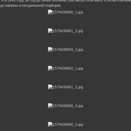
 и в 1949 году, за год до своей кончины, она выпустила книгу «Песни язычни
едставлены в сегодняшней подборке.