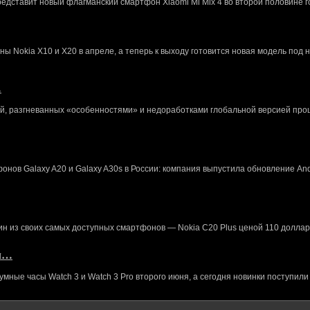
редставит новый флагманский смартфон Xiaomi Mi Mix 4 во второй половине г
 Nokia X10 и X20 в апреле, а теперь к выходу готовится новая модель под 
…
й, разгневанных «особенностями» и недоработками глобальной версией про
нов Galaxy A20 и Galaxy A30s в России: компания выпустила обновление And
ин из своих самых доступных смартфонов — Nokia C20 Plus ценой 110 доллар
кл…
ные часы Watch 3 и Watch 3 Pro второго июня, а сегодня новинки поступили 