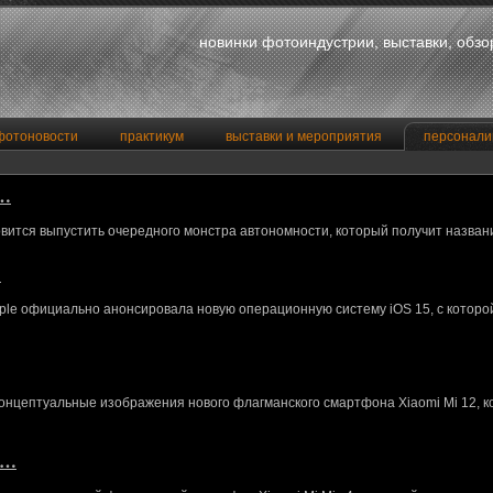
новинки фотоиндустрии, выставки, обз
фотоновости
практикум
выставки и мероприятия
персонали
a…
вится выпустить очередного монстра автономности, который получит назван
…
le официально анонсировала новую операционную систему iOS 15, с котор
концептуальные изображения нового флагманского смартфона Xiaomi Mi 12, 
M…