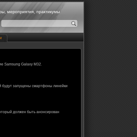
оры, мероприятия, практикумы
и
ие Samsung Galaxy M32.
ой будут запущены смартфоны линейки
который должен быть анонсирован