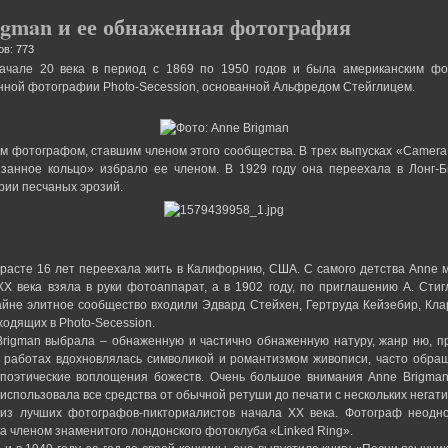
igman и ее обнаженная фотография
ов: 773
ачале 20 века в период с 1869 по 1950 годов и была американским фо
нной фотографии Photo-Secession, основанной Альфредом Стейглицем.
м фотографом, ставшим членом этого сообщества. В трех выпусках «Camera
занное кольцо» избрало ее членом. В 1929 году она переехала в Лонг-
рии песчаных эрозий.
зрасте 16 лет переехала жить в Калифорнию, США. С самого детства Anne м
XX века взяла в руки фотоаппарат, а в 1902 году, по приглашению А. Стиг
райне элитное сообщество входили Эдвард Стейхен, Гертруда Кейзебир, Кла
ходящих в Photo-Secession.
igman выбрала – обнаженную и частично обнаженную натуру, жанр ню, пр
х работах вдохновлялась символикой и романтизмом живописи, часто обра
 поэтические воплощения божеств. Очень большое внимания Anne Brigman
спользовала все средства от обычной ретуши до печати с нескольких негати
 из лучших фотографов-пикториалистов начала XX века. Фотограф неодно
ла членом знаменитого лондонского фотоклуба «Linked Ring».