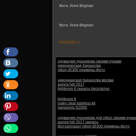
Фото: Anne Brigman
Фото: Anne Brigman
источник >>
одуванчик лушникова своими руками
никонианская барахолка
nikon d5300 примеры фото
никонианская барахолка москва
aurora hdr 2017
lightroom 6 скачать бесплатно
lightroom 6
outex clear tubeless kit
panasonic fz2000
одуванчик лушникова для nikon своими рука
aurora hdr 2017 скачать
фотоаппарат nikon d5300 примеры фото