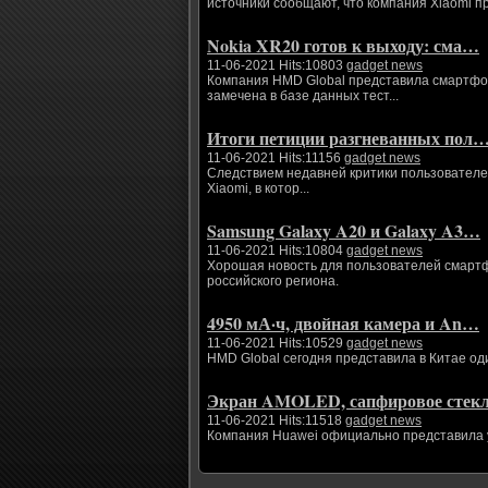
источники сообщают, что компания Xiaomi п
Nokia XR20 готов к выходу: сма…
11-06-2021 Hits:10803
gadget news
Компания HMD Global представила смартфоны
замечена в базе данных тест...
Итоги петиции разгневанных пол
11-06-2021 Hits:11156
gadget news
Следствием недавней критики пользователе
Xiaomi, в котор...
Samsung Galaxy A20 и Galaxy A3…
11-06-2021 Hits:10804
gadget news
Хорошая новость для пользователей смартфо
российского региона.
4950 мА·ч, двойная камера и An…
11-06-2021 Hits:10529
gadget news
HMD Global сегодня представила в Китае од
Экран AMOLED, сапфировое сте
11-06-2021 Hits:11518
gadget news
Компания Huawei официально представила ум