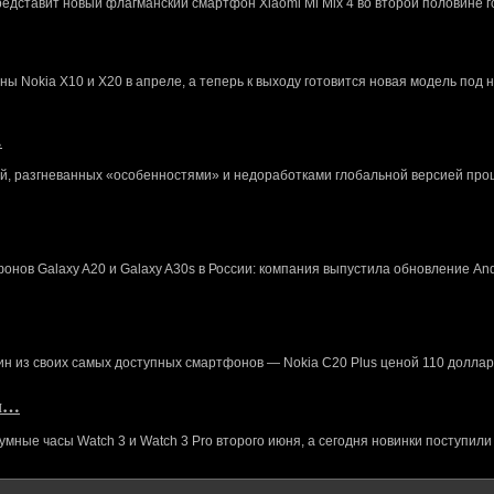
редставит новый флагманский смартфон Xiaomi Mi Mix 4 во второй половине г
 Nokia X10 и X20 в апреле, а теперь к выходу готовится новая модель под 
…
й, разгневанных «особенностями» и недоработками глобальной версией про
нов Galaxy A20 и Galaxy A30s в России: компания выпустила обновление And
ин из своих самых доступных смартфонов — Nokia C20 Plus ценой 110 доллар
кл…
ные часы Watch 3 и Watch 3 Pro второго июня, а сегодня новинки поступили 