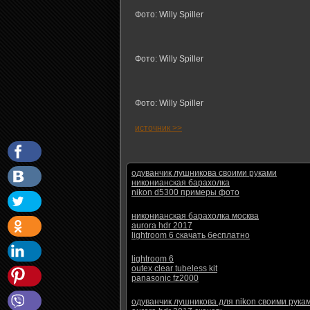
Фото: Willy Spiller
Фото: Willy Spiller
Фото: Willy Spiller
источник >>
одуванчик лушникова своими руками
никонианская барахолка
nikon d5300 примеры фото
никонианская барахолка москва
aurora hdr 2017
lightroom 6 скачать бесплатно
lightroom 6
outex clear tubeless kit
panasonic fz2000
одуванчик лушникова для nikon своими рука