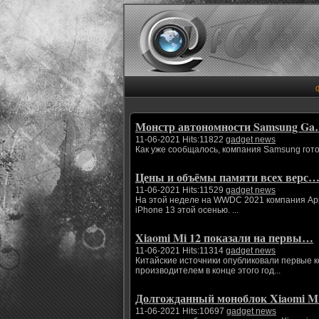
Монстр автономности Samsung G
11-06-2021 Hits:11822
gadget news
Как уже сообщалось, компания Samsung гото
Цены и объёмы памяти всех верс
11-06-2021 Hits:11529
gadget news
На этой неделе на WWDC 2021 компания App
iPhone 13 этой осенью. ...
Xiaomi Mi 12 показали на первы…
11-06-2021 Hits:11314
gadget news
Китайские источники опубликовали первые 
производителем в конце этого год...
Долгожданный моноблок Xiaomi 
11-06-2021 Hits:10697
gadget news