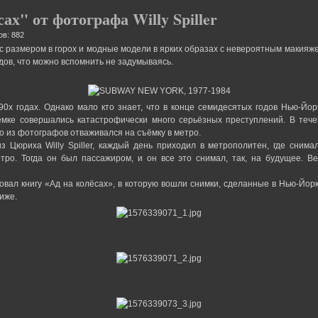
ах" от фотографа Willy Spiller
ов: 882
с размером в горох и модные модели в ярких образах с невероятным макияже
одов, что можно вспомнить не задумываясь.
90х годах. Однако мало кто знает, что в конце семидесятых годов Нью-Й
емке совершались катастрофически много серьёзных преступлений. В тече
о из фотографов отваживался на съёмку в метро.
 Цюриха Willy Spiller, каждый день приходил в метрополитен, где сним
тро. Тогда он был пассажиром, и он все это снимал, так, на будущее. В
иковал книгу «Ад на колёсах», в которую вошли снимки, сделанные в Нью-Йор
иже.