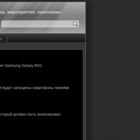
оры, мероприятия, практикумы
и
ие Samsung Galaxy M32.
ой будут запущены смартфоны линейки
который должен быть анонсирован