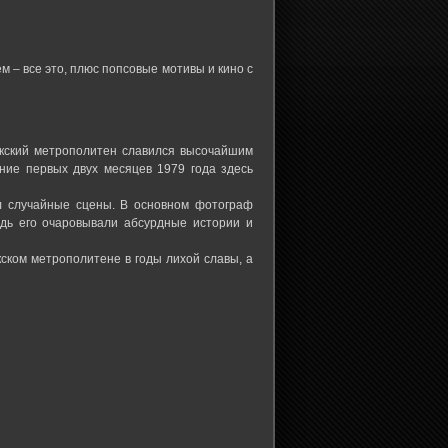
м – все это, плюс попсовые мотивы и кино с
оркский метрополитен славился высочайшим
ние первых двух месяцев 1979 года здесь
ал случайные сцены. В основном фотограф
едь его очаровывали абсурдные истории и
кском метрополитене в годы лихой славы, а