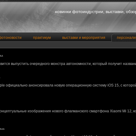
новинки фотоиндустрии, выставки, обз
фотоновости
практикум
выставки и мероприятия
персонали
a…
вится выпустить очередного монстра автономности, который получит назван
…
le официально анонсировала новую операционную систему iOS 15, с котор
концептуальные изображения нового флагманского смартфона Xiaomi Mi 12, 
M…