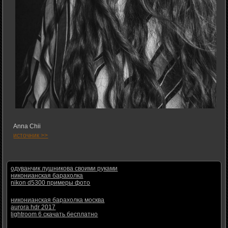
Anna Chii
источник >>
одуванчик лушникова своими руками
никонианская барахолка
nikon d5300 примеры фото
никонианская барахолка москва
aurora hdr 2017
lightroom 6 скачать бесплатно