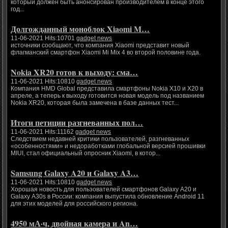
который должен быть анонсирован производителем в конце этого
год...
Долгожданный моноблок Xiaomi M…
11-06-2021 Hits:10701
gadget news
источники сообщают, что компания Xiaomi представит новый
флагманский смартфон Xiaomi Mi Mix 4 во второй половине года.
Nokia XR20 готов к выходу: сма…
11-06-2021 Hits:10810
gadget news
Компания HMD Global представила смартфоны Nokia X10 и X20 в
апреле, а теперь к выходу готовится новая модель под названием
Nokia XR20, которая была замечена в базе данных тест...
Итоги петиции разгневанных пол…
11-06-2021 Hits:11162
gadget news
Следствием недавней критики пользователей, разгневанных
«особенностями» и недоработками глобальной версией прошивки
MIUI, стал официальный опросник Xiaomi, в котор...
Samsung Galaxy A20 и Galaxy A3…
11-06-2021 Hits:10810
gadget news
Хорошая новость для пользователей смартфонов Galaxy A20 и
Galaxy A30s в России: компания выпустила обновление Android 11
для этих моделей для российского региона.
4950 мА·ч, двойная камера и An…