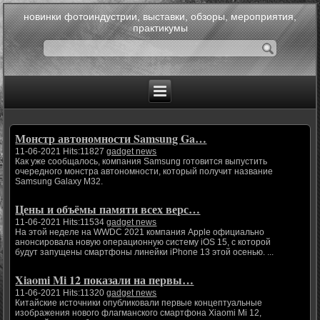
новинки фотоиндустрии, выставки, обзоры, мероприятия,
практикумы
Монстр автономности Samsung Ga…
11-06-2021 Hits:11827
gadget news
Как уже сообщалось, компания Samsung готовится выпустить
очередного монстра автономности, который получит название
Samsung Galaxy M32.
Цены и объёмы памяти всех верс…
11-06-2021 Hits:11534
gadget news
На этой неделе на WWDC 2021 компания Apple официально
анонсировала новую операционную систему iOS 15, с которой
будут запущены смартфоны линейки iPhone 13 этой осенью. ...
Xiaomi Mi 12 показали на первы…
11-06-2021 Hits:11320
gadget news
Китайские источники опубликовали первые концептуальные
изображения нового флагманского смартфона Xiaomi Mi 12,