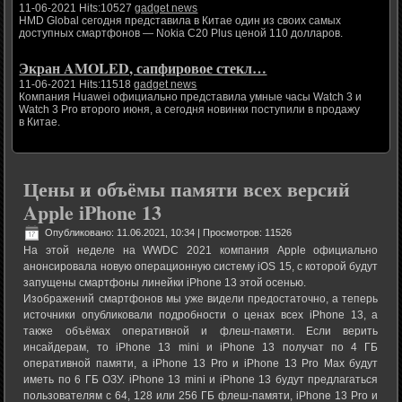
11-06-2021 Hits:10527
gadget news
HMD Global сегодня представила в Китае один из своих самых
доступных смартфонов — Nokia C20 Plus ценой 110 долларов.
Экран AMOLED, сапфировое стекл…
11-06-2021 Hits:11518
gadget news
Компания Huawei официально представила умные часы Watch 3 и
Watch 3 Pro второго июня, а сегодня новинки поступили в продажу
в Китае.
Цены и объёмы памяти всех версий
Apple iPhone 13
Опубликовано: 11.06.2021, 10:34
| Просмотров: 11526
На этой неделе на WWDC 2021 компания Apple официально
анонсировала новую операционную систему iOS 15, с которой будут
запущены смартфоны линейки iPhone 13 этой осенью.
Изображений смартфонов мы уже видели предостаточно, а теперь
источники опубликовали подробности о ценах всех iPhone 13, а
также объёмах оперативной и флеш-памяти. Если верить
инсайдерам, то iPhone 13 mini и iPhone 13 получат по 4 ГБ
оперативной памяти, а iPhone 13 Pro и iPhone 13 Pro Max будут
иметь по 6 ГБ ОЗУ. iPhone 13 mini и iPhone 13 будут предлагаться
пользователям с 64, 128 или 256 ГБ флеш-памяти, iPhone 13 Pro и