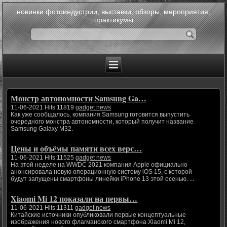
новинки фотоиндустрии, выставки, обзоры, мероприятия,
практикумы
Монстр автономности Samsung Ga…
11-06-2021 Hits:11819
gadget news
Как уже сообщалось, компания Samsung готовится выпустить
очередного монстра автономности, который получит название
Samsung Galaxy M32.
Цены и объёмы памяти всех верс…
11-06-2021 Hits:11525
gadget news
На этой неделе на WWDC 2021 компания Apple официально
анонсировала новую операционную систему iOS 15, с которой
будут запущены смартфоны линейки iPhone 13 этой осенью. ...
Xiaomi Mi 12 показали на первы…
11-06-2021 Hits:11311
gadget news
Китайские источники опубликовали первые концептуальные
изображения нового флагманского смартфона Xiaomi Mi 12,