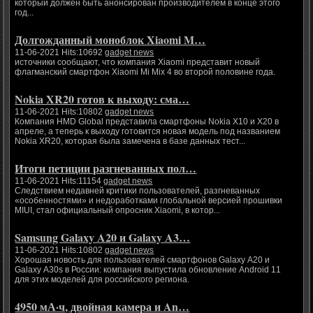
который должен быть анонсирован производителем в конце этого
год...
Долгожданный моноблок Xiaomi M…
11-06-2021 Hits:10692
gadget news
источники сообщают, что компания Xiaomi представит новый
флагманский смартфон Xiaomi Mi Mix 4 во второй половине года.
Nokia XR20 готов к выходу: сма…
11-06-2021 Hits:10802
gadget news
Компания HMD Global представила смартфоны Nokia X10 и X20 в
апреле, а теперь к выходу готовится новая модель под названием
Nokia XR20, которая была замечена в базе данных тест...
Итоги петиции разгневанных пол…
11-06-2021 Hits:11154
gadget news
Следствием недавней критики пользователей, разгневанных
«особенностями» и недоработками глобальной версией прошивки
MIUI, стал официальный опросник Xiaomi, в котор...
Samsung Galaxy A20 и Galaxy A3…
11-06-2021 Hits:10802
gadget news
Хорошая новость для пользователей смартфонов Galaxy A20 и
Galaxy A30s в России: компания выпустила обновление Android 11
для этих моделей для российского региона.
4950 мА·ч, двойная камера и An…