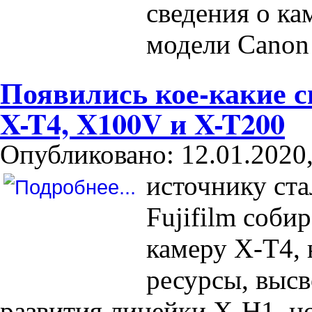
сведения о ка
модели Canon
Появились кое-какие св
X-T4, X100V и X-T200
Опубликовано: 12.01.2020,
источнику ста
Fujifilm соби
камеру X-T4,
ресурсы, высв
развития линейки X-H1, н