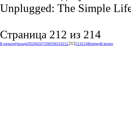
Unplugged: The Simple Lif
Страница 212 из 214
212
В начало
Назад
205
206
207
208
209
210
211
213
214
Вперед
В конец