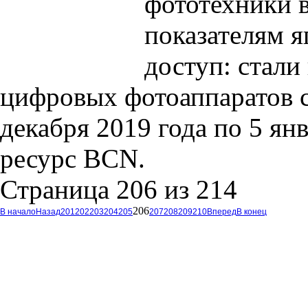
фототехники 
показателям 
доступ: стали
цифровых фотоаппаратов 
декабря 2019 года по 5 ян
ресурс BCN.
Страница 206 из 214
206
В начало
Назад
201
202
203
204
205
207
208
209
210
Вперед
В конец