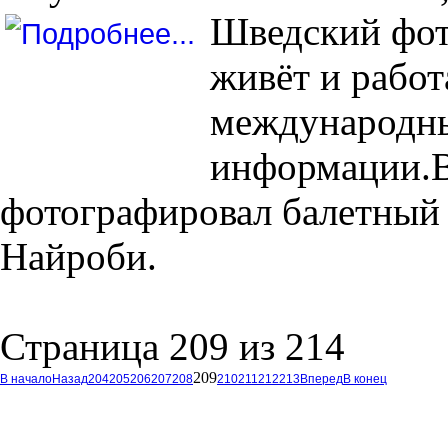
Шведский фот
живёт и работ
международны
информации.В
фотографировал балетный 
Найроби.
Страница 209 из 214
209
В начало
Назад
204
205
206
207
208
210
211
212
213
Вперед
В конец