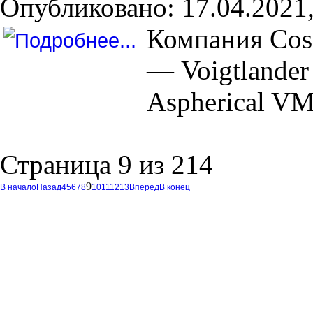
Опубликовано: 17.04.2021,
Компания Cos
— Voigtlander
Aspherical VM
Страница 9 из 214
9
В начало
Назад
4
5
6
7
8
10
11
12
13
Вперед
В конец