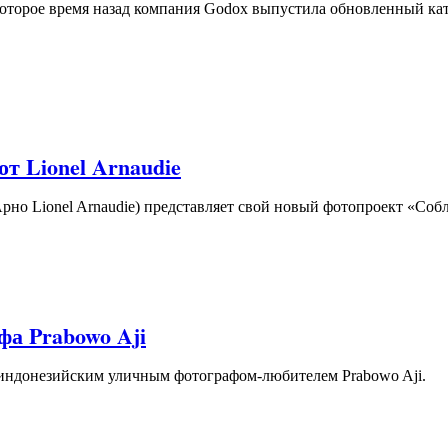
которое время назад компания Godox выпустила обновленный ка
т Lionel Arnaudie
но Lionel Arnaudie) представляет свой новый фотопроект «Собл
фа Prabowo Aji
с индонезийским уличным фотографом-любителем Prabowo Aji.