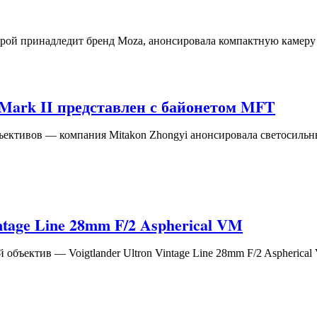
орой принадледит бренд Moza, анонсировала компактную камеру
 Mark II представлен с байонетом MFT
ективов — компания Mitakon Zhongyi анонсировала светосильны
ntage Line 28mm F/2 Aspherical VM
объектив — Voigtlander Ultron Vintage Line 28mm F/2 Aspherical