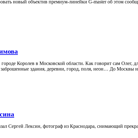
вать новый объектив премиум-линейки G-master об этом сообщало
симова
 городе Королев в Московской области. Как говорит сам Олег, дл
заброшенные здания, деревни, город, поля, неон… До Москвы не
ксина
казал Сергей Лексин, фотограф из Краснодара, снимающий прек