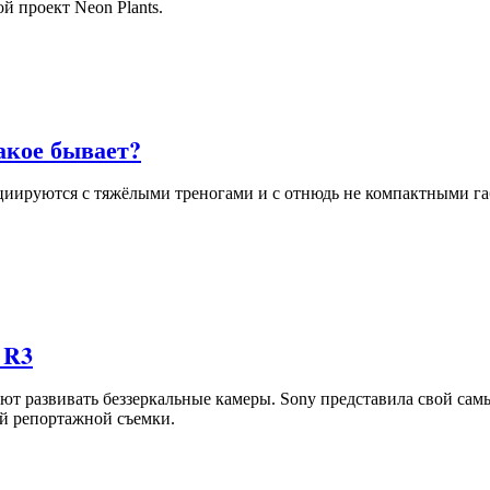
й проект Neon Plants.
акое бывает?
циируются с тяжёлыми треногами и с отнюдь не компактными га
 R3
т развивать беззеркальные камеры. Sony представила свой сам
ой репортажной съемки.