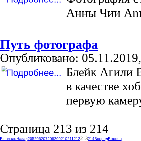
Анны Чии Anna
Путь фотографа
Опубликовано: 05.11.2019,
Блейк Агили B
в качестве хо
первую камеру
Страница 213 из 214
213
В начало
Назад
205
206
207
208
209
210
211
212
214
Вперед
В конец