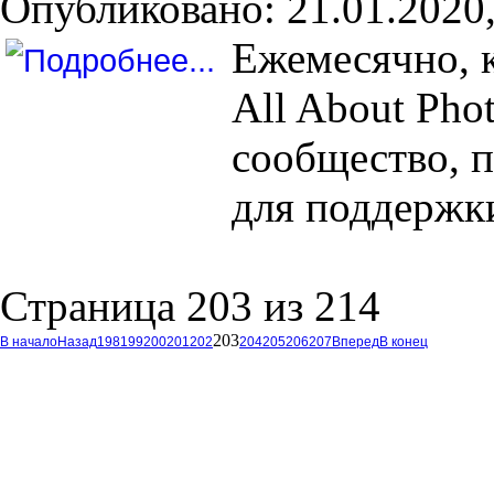
Опубликовано: 21.01.2020,
Ежемесячно, 
All About Pho
сообщество, 
для поддержк
Страница 203 из 214
203
В начало
Назад
198
199
200
201
202
204
205
206
207
Вперед
В конец