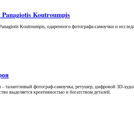
anagiotis Koutroumpis
anagiotis Koutroumpis, одаренного фотографа-самоучки и иссле
роя
) – талантливый фотограф-самоучка, ретушер, цифровой 3D-худо
ество выделяется креативностью и богатством деталей.