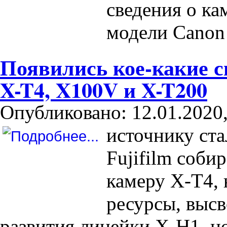
сведения о ка
модели Canon
Появились кое-какие св
X-T4, X100V и X-T200
Опубликовано: 12.01.2020,
источнику ста
Fujifilm соби
камеру X-T4,
ресурсы, высв
развития линейки X-H1, н